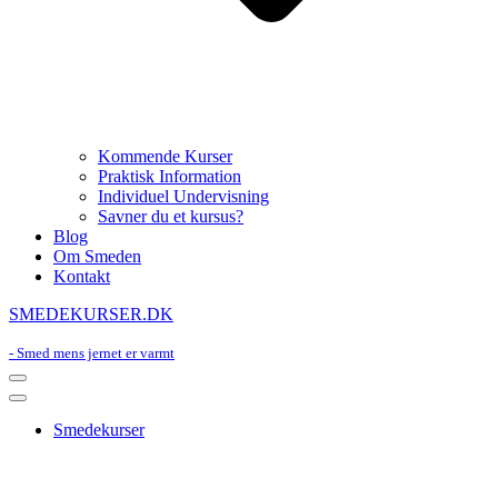
Kommende Kurser
Praktisk Information
Individuel Undervisning
Savner du et kursus?
Blog
Om Smeden
Kontakt
SMEDEKURSER.DK
- Smed mens jernet er varmt
Navigation
Menu
Navigation
Menu
Smedekurser