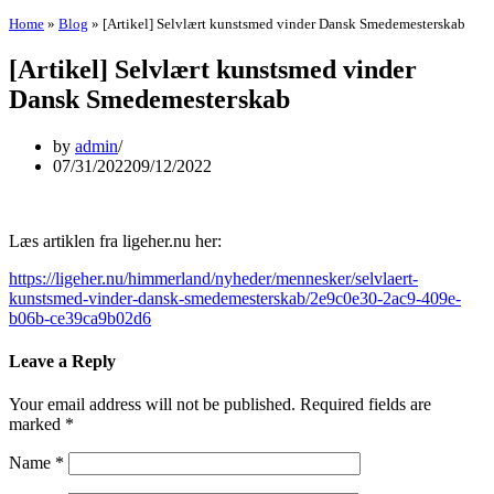
Home
»
Blog
»
[Artikel] Selvlært kunstsmed vinder Dansk Smedemesterskab
[Artikel] Selvlært kunstsmed vinder
Dansk Smedemesterskab
by
admin
07/31/2022
09/12/2022
Læs artiklen fra ligeher.nu her:
https://ligeher.nu/himmerland/nyheder/mennesker/selvlaert-
kunstsmed-vinder-dansk-smedemesterskab/2e9c0e30-2ac9-409e-
b06b-ce39ca9b02d6
Leave a Reply
Your email address will not be published.
Required fields are
marked
*
Name
*