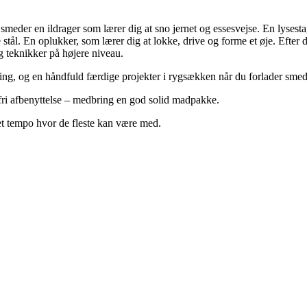
 smeder en ildrager som lærer dig at sno jernet og essesvejse. En lyses
e stål. En oplukker, som lærer dig at lokke, drive og forme et øje. Efter 
g teknikker på højere niveau.
ng, og en håndfuld færdige projekter i rygsækken når du forlader smed
l fri afbenyttelse – medbring en god solid madpakke.
t tempo hvor de fleste kan være med.