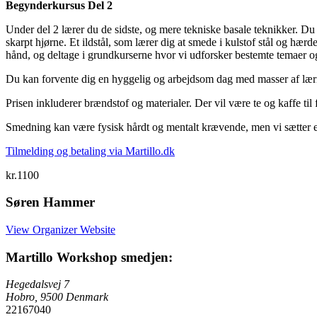
Begynderkursus Del 2
Under del 2 lærer du de sidste, og mere tekniske basale teknikker. Du
skarpt hjørne. Et ildstål, som lærer dig at smede i kulstof stål og hærd
hånd, og deltage i grundkurserne hvor vi udforsker bestemte temaer o
Du kan forvente dig en hyggelig og arbejdsom dag med masser af læri
Prisen inkluderer brændstof og materialer. Der vil være te og kaffe ti
Smedning kan være fysisk hårdt og mentalt krævende, men vi sætter e
Tilmelding og betaling via Martillo.dk
kr.1100
Søren Hammer
View Organizer Website
Martillo Workshop smedjen:
Hegedalsvej 7
Hobro
,
9500
Denmark
22167040