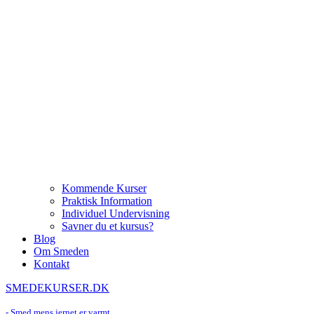
Kommende Kurser
Praktisk Information
Individuel Undervisning
Savner du et kursus?
Blog
Om Smeden
Kontakt
SMEDEKURSER.DK
- Smed mens jernet er varmt