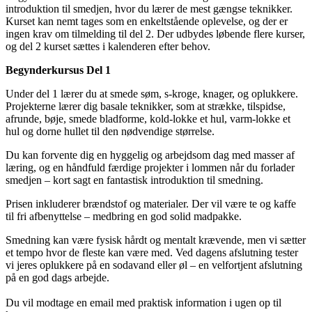
introduktion til smedjen, hvor du lærer de mest gængse teknikker.
Kurset kan nemt tages som en enkeltstående oplevelse, og der er
ingen krav om tilmelding til del 2. Der udbydes løbende flere kurser,
og del 2 kurset sættes i kalenderen efter behov.
Begynderkursus Del 1
Under del 1 lærer du at smede søm, s-kroge, knager, og oplukkere.
Projekterne lærer dig basale teknikker, som at strække, tilspidse,
afrunde, bøje, smede bladforme, kold-lokke et hul, varm-lokke et
hul og dorne hullet til den nødvendige størrelse.
Du kan forvente dig en hyggelig og arbejdsom dag med masser af
læring, og en håndfuld færdige projekter i lommen når du forlader
smedjen – kort sagt en fantastisk introduktion til smedning.
Prisen inkluderer brændstof og materialer. Der vil være te og kaffe
til fri afbenyttelse – medbring en god solid madpakke.
Smedning kan være fysisk hårdt og mentalt krævende, men vi sætter
et tempo hvor de fleste kan være med. Ved dagens afslutning tester
vi jeres oplukkere på en sodavand eller øl – en velfortjent afslutning
på en god dags arbejde.
Du vil modtage en email med praktisk information i ugen op til