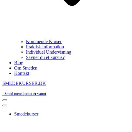
Kommende Kurser
Praktisk Information
Individuel Undervisning
Savner du et kursus?
Blog
Om Smeden
Kontakt
SMEDEKURSER.DK
- Smed mens jernet er varmt
Navigation
Menu
Navigation
Menu
Smedekurser