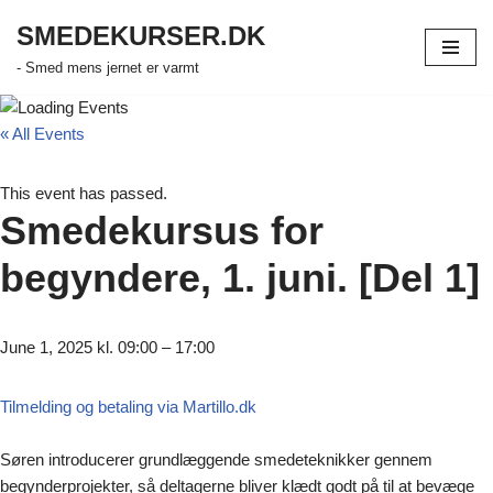
SMEDEKURSER.DK
Skip
- Smed mens jernet er varmt
to
content
« All Events
This event has passed.
Smedekursus for
begyndere, 1. juni. [Del 1]
June 1, 2025
kl.
09:00
–
17:00
Tilmelding og betaling via Martillo.dk
Søren introducerer grundlæggende smedeteknikker gennem
begynderprojekter, så deltagerne bliver klædt godt på til at bevæge